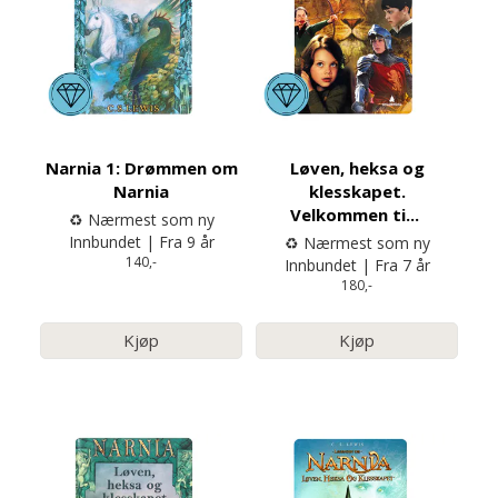
Narnia 1: Drømmen om
Løven, heksa og
Narnia
klesskapet.
Velkommen ti
...
♻️ Nærmest som ny
Innbundet | Fra 9 år
♻️ Nærmest som ny
140,-
Innbundet | Fra 7 år
180,-
Kjøp
Kjøp