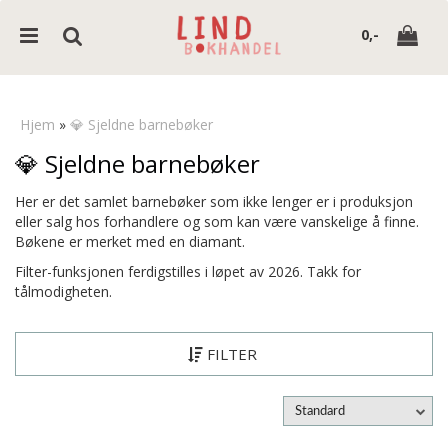
0,-
Hjem
»
💎 Sjeldne barnebøker
💎 Sjeldne barnebøker
Nullstill
Her er det samlet barnebøker som ikke lenger er i produksjon
Trykk ENTER for å søke
eller salg hos forhandlere og som kan være vanskelige å finne.
Bøkene er merket med en diamant.
Filter-funksjonen ferdigstilles i løpet av 2026. Takk for
tålmodigheten.
FILTER
Standard