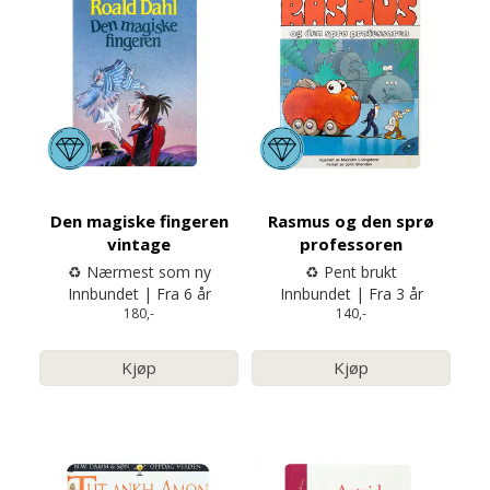
Den magiske fingeren
Rasmus og den sprø
vintage
professoren
♻️ Nærmest som ny
♻️ Pent brukt
Innbundet | Fra 6 år
Innbundet | Fra 3 år
180,-
140,-
Kjøp
Kjøp