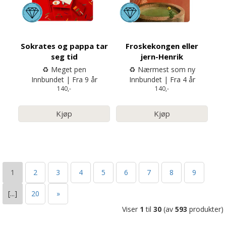
Sokrates og pappa tar
Froskekongen eller
seg tid
jern-Henrik
♻️ Meget pen
♻️ Nærmest som ny
Innbundet | Fra 9 år
Innbundet | Fra 4 år
140,-
140,-
Kjøp
Kjøp
1
2
3
4
5
6
7
8
9
[...]
20
»
Viser
1
til
30
(av
593
produkter)