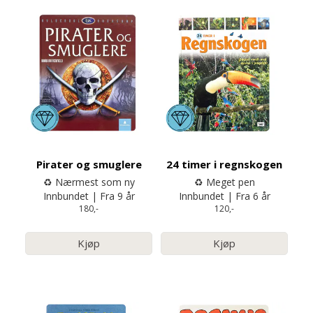
Pirater og smuglere
24 timer i regnskogen
♻️ Nærmest som ny
♻️ Meget pen
Innbundet | Fra 9 år
Innbundet | Fra 6 år
180,-
120,-
Kjøp
Kjøp