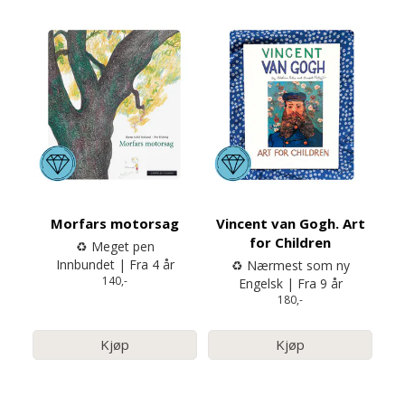
Morfars motorsag
Vincent van Gogh. Art
for Children
♻️ Meget pen
Innbundet | Fra 4 år
♻️ Nærmest som ny
140,-
Engelsk | Fra 9 år
180,-
Kjøp
Kjøp