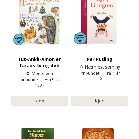
Tut-Ankh-Amon en
Per Pusling
faraos liv og død
♻️ Nærmest som ny
Innbundet | Fra 4 år
♻️ Meget pen
140,-
Innbundet | Fra 9 år
180,-
Kjøp
Kjøp