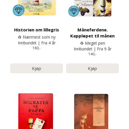
Historien om lillegris
Måneferdene.
Kappløpet til månen
♻️ Nærmest som ny
Innbundet | Fra 4 år
♻️ Meget pen
180,-
Innbundet | Fra 9 år
140,-
Kjøp
Kjøp