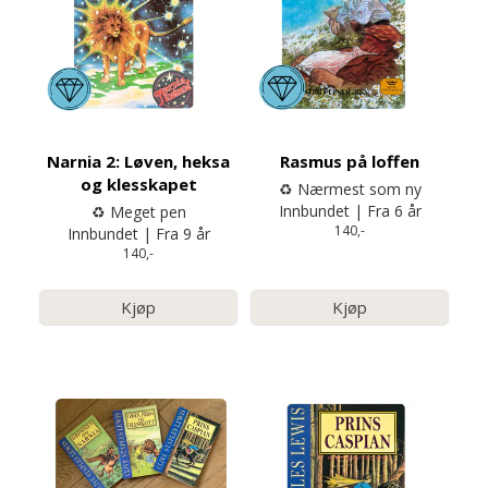
Narnia 2: Løven, heksa
Rasmus på loffen
og klesskapet
♻️ Nærmest som ny
Innbundet | Fra 6 år
♻️ Meget pen
140,-
Innbundet | Fra 9 år
140,-
Kjøp
Kjøp