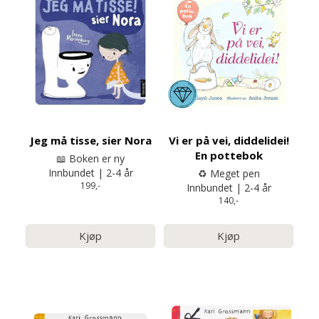
Jeg må tisse, sier Nora
Vi er på vei, diddelidei!
En pottebok
📖 Boken er ny
Innbundet | 2-4 år
♻️ Meget pen
199,-
Innbundet | 2-4 år
140,-
Kjøp
Kjøp