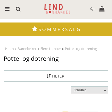
0,-
S O M M E R S A L G
Nullstill
Hjem
»
Barnebøker
»
Flere temaer
»
Potte- og dotrening
Trykk ENTER for å søke
Potte- og dotrening
FILTER
Standard