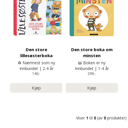
Den store
Den store boka om
lillesøsterboka
minsten
♻️ Nærmest som ny
📖 Boken er ny
Innbundet | 2-4 år
Innbundet | 1-4 år
140,-
299,-
Kjøp
Kjøp
Viser
1
til
8
(av
8
produkter)