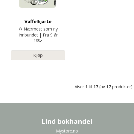
Vaffelhjarte
♻️ Nærmest som ny
Innbundet | Fra 9 år
100,-
Kjøp
Viser
1
til
17
(av
17
produkter)
Lind bokhandel
Mystore.no