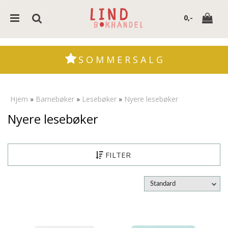
0,-
S O M M E R S A L G
Nullstill
Hjem
»
Barnebøker
»
Lesebøker
»
Nyere lesebøker
Trykk ENTER for å søke
Nyere lesebøker
FILTER
Standard