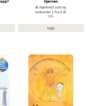
ropp?
Hjernen
♻️ Nærmest som ny
Innbundet | Fra 6 år
120,-
Kjøp