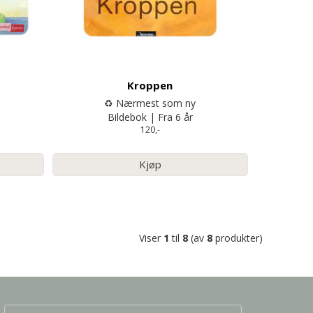
Kroppen
♻️ Nærmest som ny
Bildebok | Fra 6 år
120,-
Kjøp
Viser
1
til
8
(av
8
produkter)