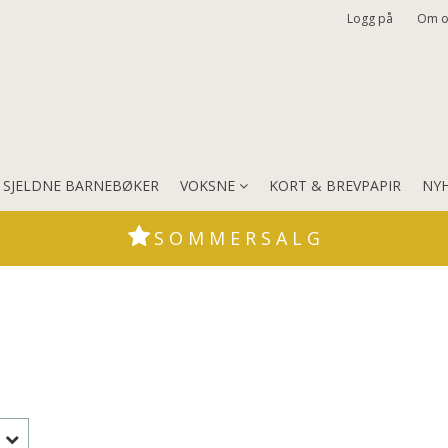
Logg på
Om o
 SJELDNE BARNEBØKER
VOKSNE
KORT & BREVPAPIR
NY
S O M M E R S A L G