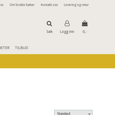
ss
Om brukte bøker
Kontakt oss
Levering og retur
Søk
Logg inn
0,-
HETER
TILBUD
Nullstill
Trykk ENTER for å søke
Standard