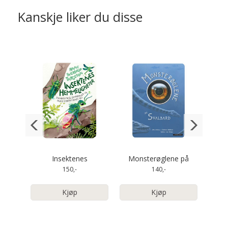
Kanskje liker du disse
rær
Insektenes
Monsterøglene på
Min
hemmeligheter
Svalbard
150,-
140,-
Kjøp
Kjøp