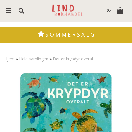
0,-
S O M M E R S A L G
Nullstill
Hjem
»
Hele samlingen
»
Det er krypdyr overalt
Trykk ENTER for å søke